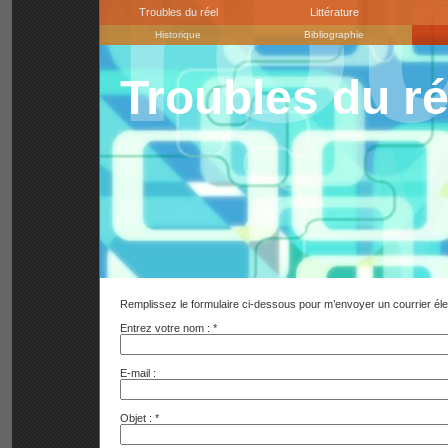
Trou
Troubles du réel
Littérature
Historique
Bibliographie
Troubles du ré
M
Remplissez le formulaire ci-dessous pour m’envoyer un courrier éle
Entrez votre nom :
*
E-mail :
Objet :
*