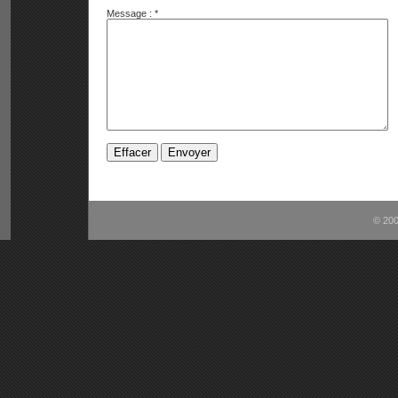
Message :
*
© 200