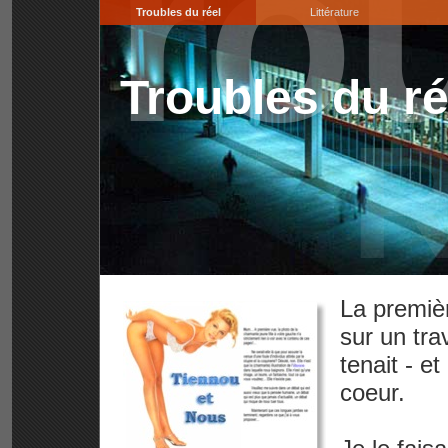
Trou
Troubles du réel
Littérature
Troubles du ré
R
La premièr
sur un tra
tenait - e
coeur.